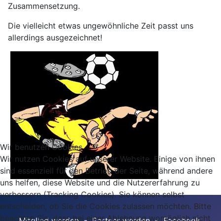
Zusammensetzung.
Die vielleicht etwas ungewöhnliche Zeit passt uns
allerdings ausgezeichnet!
Wir benutzen Cookies
Wir nutzen Cookies auf unserer Website. Einige von ihnen
sind essenziell für den Betrieb der Seite, während andere
uns helfen, diese Website und die Nutzererfahrung zu
verbessern (Tracking Cookies). Sie können selbst
entscheiden, ob Sie die Cookies zulassen möchten. Bitte
beachten Sie, dass bei einer Ablehnung womöglich nicht
Mitglied werden
-
Partner werden
-
Facebook