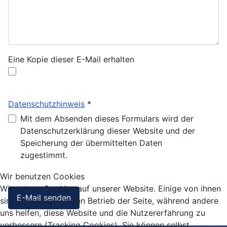
Eine Kopie dieser E-Mail erhalten
Datenschutzhinweis
*
Datenschutzhinweis
Mit dem Absenden dieses Formulars wird der
Datenschutzerklärung dieser Website und der
Speicherung der übermittelten Daten
zugestimmt.
Wir benutzen Cookies
Wir nutzen Cookies auf unserer Website. Einige von ihnen
Captcha
*
E-Mail senden
sind essenziell für den Betrieb der Seite, während andere
uns helfen, diese Website und die Nutzererfahrung zu
verbessern (Tracking Cookies). Sie können selbst